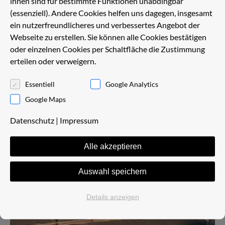
ihnen sind für bestimmte Funktionen unabdingbar
im Spezialtiefbau durchgeführt hat. Dadurch sind
(essenziell). Andere Cookies helfen uns dagegen, insgesamt
wir in der Lage, besonders wirtschaftliche und
ein nutzerfreundlicheres und verbessertes Angebot der
moderne Lösungen zu erarbeiten. Unsere
Webseite zu erstellen. Sie können alle Cookies bestätigen
Erfahrungen bei Ausschreibung und Überwachung
oder einzelnen Cookies per Schaltfläche die Zustimmung
belegen diesen Ansatz durch kostentreues Bauen.
erteilen oder verweigern.
Die vgs InGeo GmbH ist anerkannte Prüfstelle für
Essentiell
Google Analytics
Baustoffe, Baustoffgemische und daraus
Google Maps
hergestellte Schichten im Straßenbau (RAP Stra).
Datenschutz
|
Impressum
Alle akzeptieren
Auswahl speichern
Details anzeigen