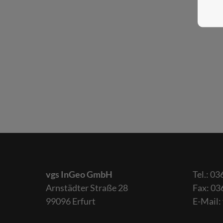
vgs InGeo GmbH
Tel.: 03
Arnstädter Straße 28
Fax: 03
99096 Erfurt
E-Mail: