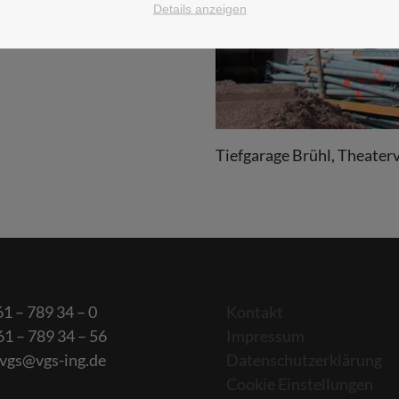
Details anzeigen
Tiefgarage Brühl, Theaterv
61 – 789 34 – 0
Kontakt
61 – 789 34 – 56
Impressum
 vgs@vgs-ing.de
Datenschutzerklärung
Cookie Einstellungen