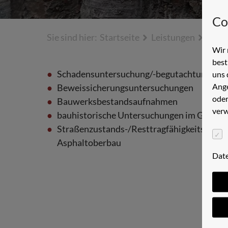
Co
Sie sind hier:
Startseite
Leistungen
Baug
Wir 
best
Schadensuntersuchung/-begutachtung
uns 
Ange
Beweissicherungsuntersuchungen
oder
Bauwerksbestandsaufnahmen
verw
bauhistorische Untersuchungen im Gründu
Straßenzustands-/Resttragfähigkeitsbewe
Asphaltoberbau
Dat