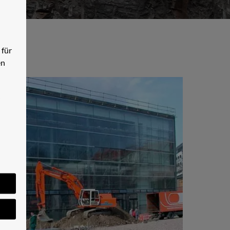
 für
en
n