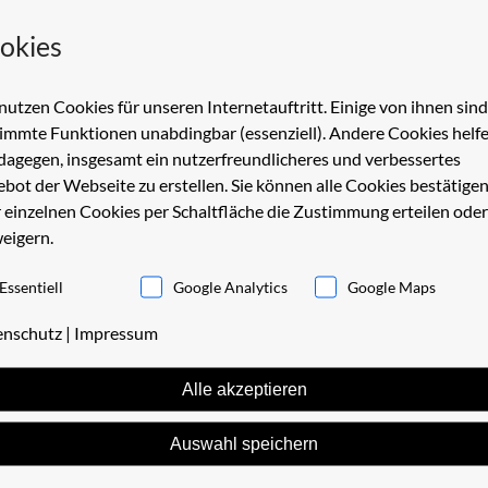
okies
rund
Geotechnik / Baubetreuung
Spezialgutachten
nutzen Cookies für unseren Internetauftritt. Einige von ihnen sind
immte Funktionen unabdingbar (essenziell). Andere Cookies helf
dagegen, insgesamt ein nutzerfreundlicheres und verbessertes
bot der Webseite zu erstellen. Sie können alle Cookies bestätige
 einzelnen Cookies per Schaltfläche die Zustimmung erteilen oder
eigern.
ngsbereich
rtung, Bemessung
Essentiell
Google Analytics
Google Maps
enschutz
|
Impressum
Alle akzeptieren
Auswahl speichern